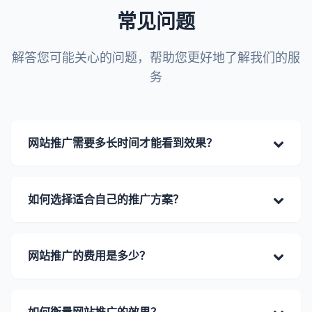
常见问题
解答您可能关心的问题，帮助您更好地了解我们的服
务
网站推广需要多长时间才能看到效果？
网站推广的效果因推广方式和行业竞争程度而异。一
如何选择适合自己的推广方案？
般来说，SEO优化需要3-6个月才能看到明显效果，
而SEM和社交媒体推广可以在较短时间内看到效
果。我们会根据您的具体情况制定合理的推广计划，
选择推广方案需要考虑多个因素，包括您的行业特
网站推广的费用是多少？
并定期提供数据分析报告，让您了解推广效果。
点、目标客户群体、预算限制以及推广目标等。我们
的专业团队会根据您的具体情况进行分析，为您推荐
最适合的推广方案，并提供详细的方案说明和预期效
网站推广的费用因推广方式和服务内容而异。我们提