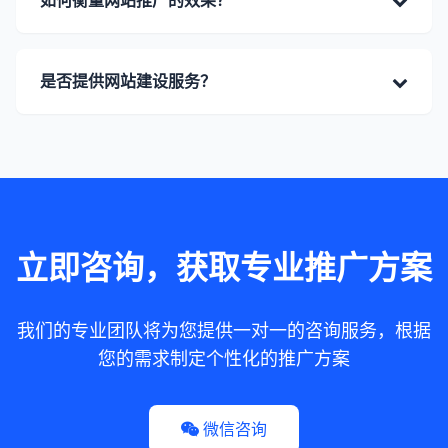
如何衡量网站推广的效果？
果分析。
供多种推广套餐，价格从2999元/月到9999元/月不
等，您可以根据自己的需求和预算选择适合的套餐。
此外，我们也可以根据您的具体需求制定个性化的推
我们通过多种指标来衡量网站推广的效果，包括网站
是否提供网站建设服务？
广方案，费用会根据方案内容进行调整。
流量、关键词排名、转化率、社交媒体互动量等。我
们会定期提供详细的数据分析报告，让您了解各项指
标的变化情况，并根据数据调整推广策略，以达到最
是的，我们提供专业的网站建设服务，包括企业官
佳效果。
网、电商网站、小程序等。我们的网站建设团队拥有
丰富的经验和专业的技术，能够根据您的需求打造高
质量的网站，并与推广服务相结合，为您提供一站式
的网络营销解决方案。
立即咨询，获取专业推广方案
我们的专业团队将为您提供一对一的咨询服务，根据
您的需求制定个性化的推广方案
微信咨询